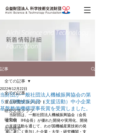
Aichi Science and Technology
​新着情報詳細
Foundation
記事
全ての記事
2022年12月22日
全ての記事
当財団が一般社団法人機械振興協会の第
５７回機械振興賞（支援活動）中小企業
重点研究プロジェクト
基盤整備機構理事長賞を受賞しました。
研究交流クラブ
　当財団は、一般社団法人機械振興協会（会長
研究会
釜和明　IHI会長）が優れた開発や実用化、開発
の支援活動を通じて、わが国機械産業技術の発
共同研究
展に著しく寄与した企業・大学・研究機関・支