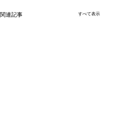
すべて表示
関連記事
「MOTセミナー2026（基
モノづくり企業
礎コース、実践コー
生成ＡＩトライ
​プライバシーポリシー
​サイトマップ
ス）」の参加者を募集し
（トライアル実
技術経営（MOT）研修実行委
事業の目的 ○ 愛
​サイトポリシー
​ご意見・ご要望
ます！
の受託企業(ト
員会（事務局：(公財)科学技
ノづくり企業等に
業)を募集します