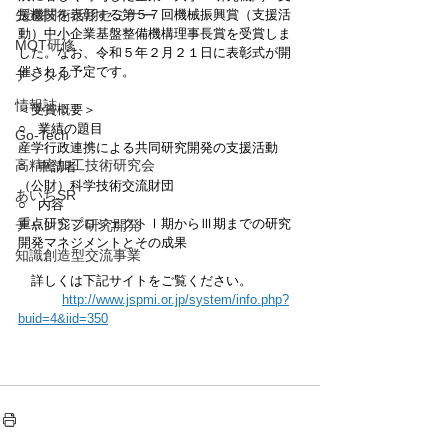
先進技術活用セミナー
援機関を表彰する第５７回機械振興賞（支援活
動）中小企業基盤整備機構理事長賞を受賞しま
MOT研修
した。なお、令和５年２月２１日に表彰式が開
催される予定です。
デジタル
情報誌
＜受賞概要＞
○   業績の題目　
Go-Tech
産学行政連携による共同研究開発の支援活動
高精密加工技術研究会
○   申請者
（公財）科学技術交流財団
あいちSR
○   内容
重点研究プロジェクトⅠ期からⅢ期までの研究
チャレンジ研究開発
開発マネジメントとその成果
知識創造型交流事業
　詳しくは下記サイトをご覧ください。
http://www.jspmi.or.jp/system/info.php?
buid=4&iid=350