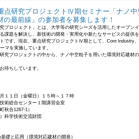
報誌
Go-Tech
高精密加工技術研究会
あいちSR
重点研究プロジェクトⅣ期セミナー「ナノ中
材の最前線」の参加者を募集します！
究プロジェクト」とは、大学等の研究シーズを活用したオープン
る課題を解決し、新技術の開発・実用化や新たなサービスの提供
す。現在、重点研究プロジェクトⅣ期として、Core Industry、
テーマを実施しています。
研究プロジェクトの中から、ナノ中空粒子を用いた環境対応建材
お待ちしています。
月１１日（金曜日）１５時～１７時
技術総合センター１階講習
会
室
秋合1267-1）
）科学技術交流財団　
の基礎と応用（環境対応建材の開発）