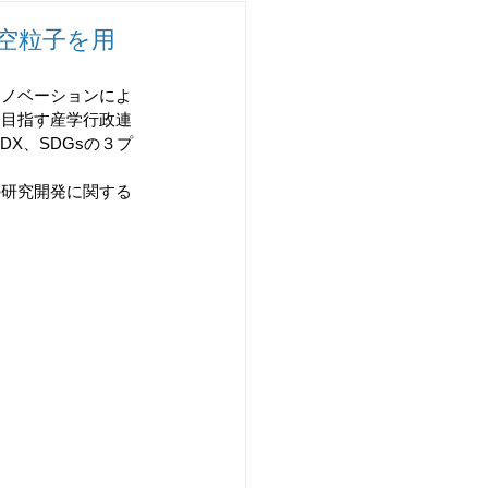
チャレンジ研究開発
空粒子を用
イノベーションによ
を目指す産学行政連
DX、SDGsの３プ
の研究開発に関する