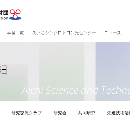
​アクセス
​サイトマッ
事業一覧
あいちシンクロトロン光センター
ニュース
細
Aichi Science and Techn
研究交流クラブ
研究会
共同研究
先進技術活