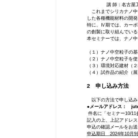
　　　 　講 師：名古
　これまでシリカナノ中
した各種機能材料の開発
特に、Ⅳ期では、カーボ
の創製に取り組んでいる
本セミナーでは、ナノ中
（１）ナノ中空粒子の基
（２）ナノ中空粒子を使
（３）環境対応建材（２
（４）試作品の紹介（展
2　申し込み方法
　以下の方法で申し込み
●メールアドレス：　
jut
 件名に「セミナー10
記入の上、上記アドレス
申込の確認メールをお送
申込期日　2024年10月9日(