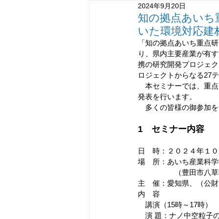
2024年9月20日
MOT研修
デジタル
情
知の拠点あいち
いた環境対応建
「知の拠点あいち重点研
知識創造型交流事業
り、県内主要産業が有す
携の研究開発プロジェクトで
ロジェクトからなる27
　本セミナーでは、重点
発表を行います。
　多くの皆様の御参加を
1　セミナー内容
日　時：２０２４年１０
場　所：あいち産業科学
　　　　　（豊田市八草町
主　催：愛知県、（公財
内　容
　講演（15時～17時）
　演 題：ナノ中空粒子