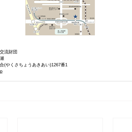
交流財団
瀬
(やくさちょうあきあい)1267番1
jp