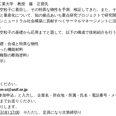
屋工業大学　教授　藤　正督氏
空粒子に着目し、その特異な物性を予測、検証してきた。また、
と量産化について、知の拠点あいち重点研究プロジェクトで研究
ンニュートラル社会構築に貢献すべくサーマルマネージメントに
。
空粒子の基礎から応用までと題して、以下の構成で技術紹介を行
礎：合成と特異な物性
った機能材料
種類の断熱塗料）
示）
ください。
en-ci@astf.or.jp
/11参加申込」と入力し、企業名・所在地・所属・氏名・電話番号・
までお送りください。
りします。
水) 17:00
　※ただし、定員になり次第締切り