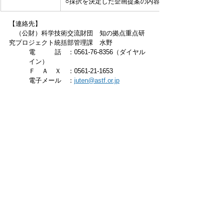
○採択を決定した企画提案の内容について、その一部
【連絡先】　
　（公財）科学技術交流財団　知の拠点重点研
究プロジェクト統括部管理課　水野
電　　　話　：0561-76-8356（ダイヤル
イン）
Ｆ　Ａ　Ｘ　：0561-21-1653
電子メール　：
juten@astf.or.jp
.zip
重点研究プロジェクトⅤ期ハンズオン支援業務
ダウンロード：ZIP • 1.10MB