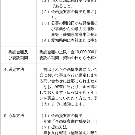
（１）地方自治法施行令（昭和22年政令第16号）第1
　　　であること。
（２）企画提案書の提出期限において愛知県から指名
　　　と。
（３）公募の開始日から見積書提出の日までの期間に
　　　び事業からの暴力団排除に関する合意書」（平成
　　　事等・愛知県警察本部長締結）に基づく排除措
（４）愛知県内に本社または事業所を持つ業者である
３.委託金額及
委託金額の上限：金10,000,000 円（消費税及び地方
　 び委託期間
委託の期間：契約の日から令和8年2月27日（金）まで
４.選定方法
　提出された企画提案書について、財団で形式審査を
会において審査を行い選定します。選定委員会は非公
る問い合わせには応じられませんのでご了承ください
　なお、審査に当たり、企画書の内容についてプレゼ
しております（日程は令和７年７月16日（水）を予
ンを実施していただく方には、実施方法、時間、場所
（火）までに通知します。
５.応募方法
（１）企画提案書の提出
　別添「企画提案書作成要領」に基づき、必要書類を
（２）提出方法
　持参又は郵送（配達証明に限る。）のいずれかとす