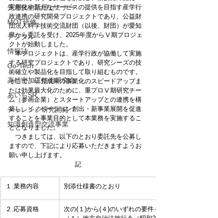
先進技術活用セミナー
実用化や新たなサービスの提供を目指す産学行
政連携の研究開発プロジェクトであり、公益財
MOT研修
団法人科学技術交流財団（以後、財団）が愛知
県から委託を受け、2025年度からⅤ期プロジェ
デジタル
クトが始動しました。
情報誌
　本プロジェクトは、産学行政が協働して実施
する研究プロジェクトであり、研究シーズの技
Go-Tech
術確立や製品化を目指して取り組むものです。
高精密加工技術研究会
そこで、研究成果の事業化のスピードアップま
たは効果最大化のために、重プロⅤ期研究チー
あいちSR
ム（参画企業）とスタートアップとの連携を構
築し、イノベーション創出・新事業展開を促進
チャレンジ研究開発
することを事業目的として本業務を実施するこ
知識創造型交流事業
ととなりました。
　つきましては、以下のとおり委託先を公募し
ますので、下記により応募いただきますようお
願い申し上げます。
記
１.業務内容
別添仕様書のとおり
２.応募資格
次の(１)から(４)のいずれの要件も満たしていること