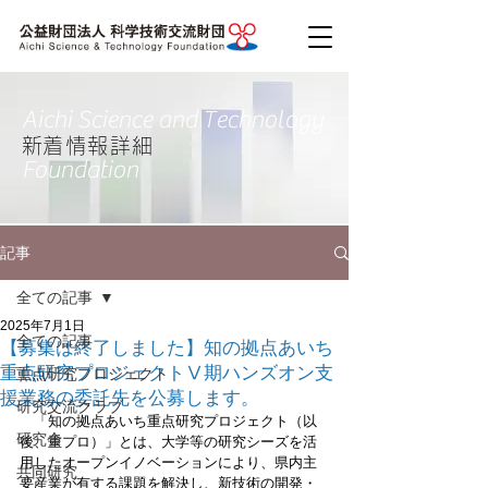
Aichi Science and Technology
​新着情報詳細
Foundation
記事
全ての記事
2025年7月1日
全ての記事
【募集は終了しました】知の拠点あいち
重点研究プロジェクトⅤ期ハンズオン支
重点研究プロジェクト
援業務の委託先を公募します。
研究交流クラブ
　「知の拠点あいち重点研究プロジェクト（以
研究会
後、重プロ）」とは、大学等の研究シーズを活
用したオープンイノベーションにより、県内主
共同研究
要産業が有する課題を解決し、新技術の開発・