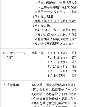
　※持参の場合は、土日祝日を除く午前9時から午後5
　　（正午から午後1時までを除く）
　※電子データもメールにて郵送すること。
（３）提出期限
令和７年７月14日（月）午後５時（必着）
（４）提出先
　〒470-0356　豊田市八草町秋合1267番１　
　「知の拠点あいち」あいち産業科学技術総合センタ
　公益財団法人科学技術交流財団
　知の拠点重点研究プロジェクト統括部　管理課
６.スケジュール
令和７年　７月１日（火）　公募開始
（予定）
　　　　　７月８日（火）　質問書の提出期限
　　　　　７月９日（水）　質問書に対する回答の公
　　　　　７月14日（月）　企画提案書の提出期限
　　　　　７月16日（水）　プレゼンテーション等の
　　　　　８月上旬以降　　委託先の決定・契約
７.注意事項
○本公募に関する説明会は実施しません。
○問い合わせは原則電子メールでお願いします。
○提出後に応募を取り下げる場合は、速やかに連絡し
○企画提案書類作成・提出に要する経費は、提案者の
○書類を受け付けた後の追加、修正及び返却は認めま