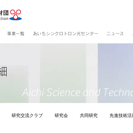
​アクセス
​サイトマッ
事業一覧
あいちシンクロトロン光センター
ニュース
細
Aichi Science and Techn
研究交流クラブ
研究会
共同研究
先進技術活