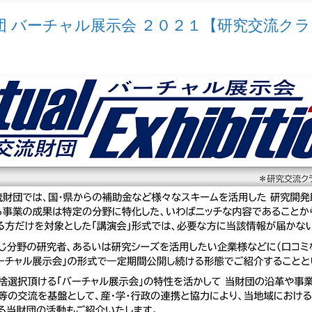
報誌
Go-Tech
高精密加工技術研究会
あいちSR
 バーチャル展示会 ２０２１【研究交流クラブ