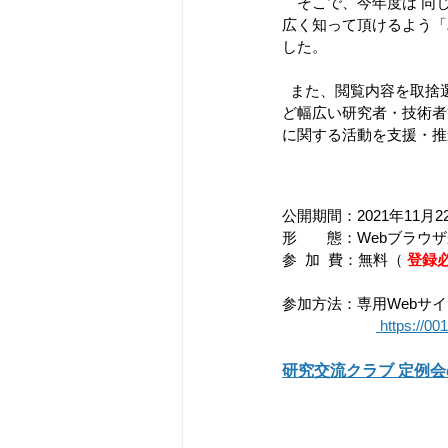
　そこで、今年度は 同
広く知って頂けるよう「
した。
  また、閲覧内容を取捨選択頂ける「バーチャル展示会」の特性を活かして 当財団の沿革や事業活動の紹介な
ど幅広い研究者・技術者
に関する活動を支援・推
公開期間：2021年11月2
形　　態：Webブラウ
参  加  費：無料（ 
登録
参加方法：専用Webサ
 https://00
研究交流クラブ 定例