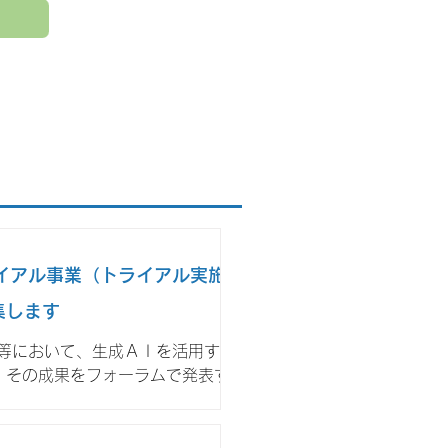
イアル事業（トライアル実施業
集します
業等において、生成ＡＩを活用する取り
、その成果をフォーラムで発表す
の製造業の技術者等が新たな知識創造
入を促進し本県のモノづくりの一層の
堅・中小企業 ・当財団の研究交流クラ