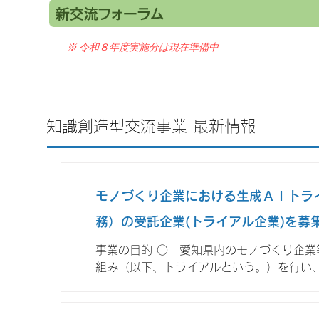
※ 令和８年度実施分は現在準備中
知識創造型交流事業 最新情報
モノづくり企業における生成ＡＩトラ
務）の受託企業(トライアル企業)を募
事業の目的 ○ 愛知県内のモノづくり企
組み（以下、トライアルという。）を行い
る。 ○ こうした取組により、愛知県内
を進めモノづくり企業における生成ＡＩ導
発展に貢献する。 対象者 ・愛知県内の中