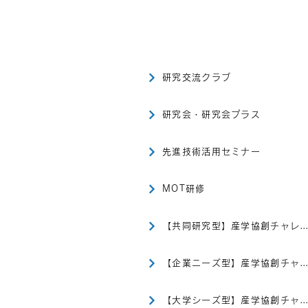
​事業内容
研究交流クラブ
研究会・研究会プラス
先進技術活用セミナー
MOT研修
【共同研究型】産学協創チャレンジ研究開
【企業ニーズ型】産学協創チャレンジ研究開
【大学シーズ型】産学協創チャレンジ研究開