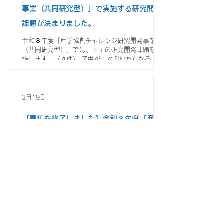
事業（共同研究型）」で実施する研究開発
課題が決まりました。
令和８年度「産学協創チャレンジ研究開発事業
（共同研究型）」では、下記の研究開発課題を実
施します。（４件） 子供が「かぶりたくなる」ス
マートヘルメットの開発 （新規採択課題） 統括
研究者 名古屋工業大学 大学院工学研究科 准
教授 北川 亘 共同研究機関 名古屋工業大
学、株式会社アパード 研究期間 令和8~9年度
3月19日
研究開発の要約 愛知県の13歳未満の自転車ヘ
ルメット着用率は16.2%と低い。そこで本提案
【募集を終了しました】令和８年度「産学
は、着用率100％を目標とする骨伝導デバイスと
協創チャレンジ研究開発（大学シーズ
IMU（慣性センサ）を融合した次世代スマートヘ
ルメットの研究開発を行う。 本研究では、骨伝
型）」の課題を募集します。
導デバイスの最適化、低電力駆動、EMI対策を進
め、子どもの頭部特性に適した高信頼な音声提示
実施内容 地域の大学等の研究者が、地域の中堅・
技術を構築する。また、IMUによる装着判定、首
中小企業の課題解決を図るため、自らの研究シー
振り動作の推定、転倒検知、急減速の危険予知ア
ズをより実用化へ近づける研究テーマに対して研
ルゴリズムを開発し、事故予防と行動変容を実現
究委託をして支援します。 応募資格 以下の条件
する。 さらに、着用状況の可視化やIMUセンサ
をすべて満たすこと ①主たる研究開発実施場所を
ー検知によりキャラクタライズされた成長するヘ
愛知県内に有する大学等であること。 ②本事業の
ルメットの仕組みを入れ、ヘルメットを“かぶりた