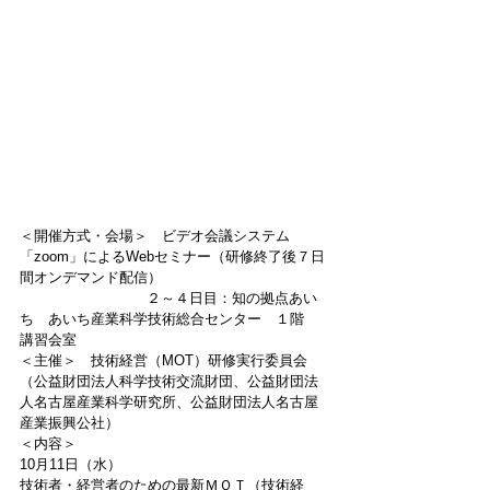
＜開催方式・会場＞　ビデオ会議システム 
「zoom」によるWebセミナー（研修終了後７日
間オンデマンド配信）
                             ２～４日目：知の拠点あい
ち　あいち産業科学技術総合センター　１階　
講習会室
＜主催＞　技術経営（MOT）研修実行委員会
（公益財団法人科学技術交流財団、公益財団法
人名古屋産業科学研究所、公益財団法人名古屋
産業振興公社）
＜内容＞　
10月11日（水）
技術者・経営者のための最新ＭＯＴ（技術経