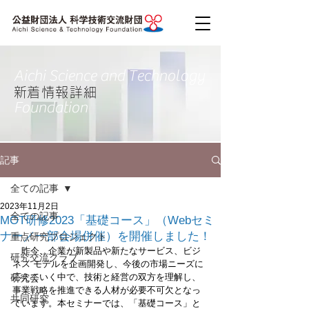
Aichi Science and Technology
​新着情報詳細
Foundation
記事
全ての記事
2023年11月2日
全ての記事
MOT研修2023「基礎コース」（Webセミ
ナー／一部会場併催）を開催しました！
重点研究プロジェクト
　昨今、企業が新製品や新たなサービス、ビジ
研究交流クラブ
ネス モデルを企画開発し、今後の市場ニーズに
応えていく中で、技術と経営の双方を理解し、
研究会
事業戦略を推進できる人材が必要不可欠となっ
共同研究
ています。本セミナーでは、「基礎コース」と