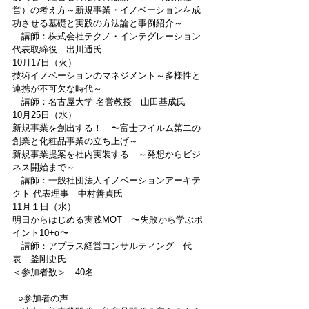
営）の考え方～新規事業・イノベーションを成
功させる基礎と実践の方法論と事例紹介～
　講師：株式会社テクノ・インテグレーション 
代表取締役　出川通氏
10月17日（火）
技術イノベーションのマネジメント～多様性と
連携が不可欠な時代～
　講師：名古屋大学 名誉教授　山田基成氏
10月25日（水）
新規事業を創出する！　〜富士フイルム第二の
創業と化粧品事業の立ち上げ～
新規事業提案を社内実装する　～発想からビジ
ネス開始まで～
　講師：一般社団法人イノベーションアーキテ
クト 代表理事　中村善貞氏
11月１日（水）
明日からはじめる実践MOT　〜失敗から学ぶポ
イント10+α〜
　講師：アプラス経営コンサルティング　代
表　釜剛史氏
＜参加者数＞　40名
  ○参加者の声