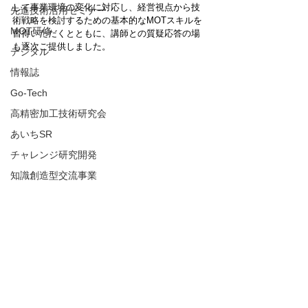
して事業環境の変化に対応し、経営視点から技
先進技術活用セミナー
術戦略を検討するための基本的なMOTスキルを
MOT研修
習得いただくとともに、講師との質疑応答の場
も逐次ご提供しました。
デジタル
情報誌
Go-Tech
高精密加工技術研究会
あいちSR
チャレンジ研究開発
知識創造型交流事業