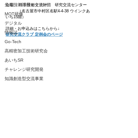
先進技術活用セミナー
会場 ：科学技術交流財団　研究交流センター
　　　（名古屋市中村区名駅4-4-38 ウインクあ
MOT研修
いち15階）
デジタル
詳細・お申込みはこちらから↓
情報誌
研究交流クラブ 定例会のページ
Go-Tech
高精密加工技術研究会
あいちSR
チャレンジ研究開発
知識創造型交流事業