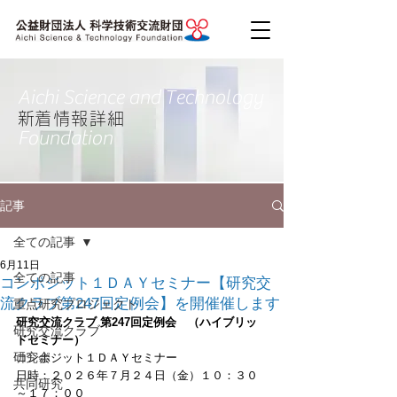
Aichi Science and Technology
​新着情報詳細
Foundation
記事
全ての記事
6月11日
全ての記事
コンポジット１ＤＡＹセミナー【研究交
流クラブ第247回定例会】を開催催します
重点研究プロジェクト
研究交流クラブ 第247回定例会　（ハイブリッ
研究交流クラブ
ドセミナー）
研究会
コンポジット１ＤＡＹセミナー
日時：２０２６年７月２４日（金）１０：３０
共同研究
～１７：００