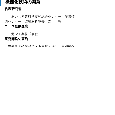
機能化技術の開発
代表研究者
　　あいち産業科学技術総合センター　産業技
術センター　環境材料室長　森川　豊
ニーズ提供企業
　　艶栄工業株式会社
研究開発の要約
　愛知県の特産品である三河木綿は、高機能化
（抗菌、難燃加工など）技術や環境適応技術へ
の対応による、ブランド力強化が望まれてい
る。
　本事業では、①三河木綿製造時に発生する
端
材等をナノファイバー（CNF）に加工する
技術
の開発（
ごみゼロ化
）、②高機能化剤を綿布帛
へ
固定化する際に植物素材のCNFを用いる
技術
の開発（脱石油化学素材）、さらに、③開発し
た環境適応型の高機能化技術を
地域内の連携に
より実証し
、新規技術の構築と産業化への課題
を洗い出す。
　三河木綿の端材の回収と開発した技術の実証
は、三河織物工業協同組合との地域連携により
行う。本事業内で開発した三河木綿CNFの特