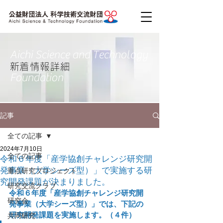
Aichi Science and Technology
​新着情報詳細
Foundation
記事
全ての記事
2024年7月10日
全ての記事
令和６年度「産学協創チャレンジ研究開
発事業（大学シーズ型）」で実施する研
重点研究プロジェクト
究開発課題が決まりました。
研究交流クラブ
令和６年度「産学協創チャレンジ研究開
研究会
発事業（大学シーズ型）」では、下記の
研究開発課題を実施します。（４件）
共同研究