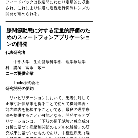
フィードバックは数週間にわたり定期的に収集
され、これにより快適な近視進行抑制レンズの
開発が進められる。
膝関節動態に対する定量的評価のた
めのスマートフォンアプリ
ケーショ
ン
の開発
代表研究者
　　中部大学　
生命健康科学部　理学療法学
科　講師　富永　敬三
ニーズ提供企業
　　Tacle株式会社
研究開発の要約
　リハビリテーションにおいて、患者に対して
正確な評価結果を得ることで初めて機能障害・
能力障害を把握することができ、最良の理学療
法を提供することが可能となる。開発するアプ
リケーションは、「下肢の振子試験と独立成分
分析に基づく痙縮膝関節のモデル化解析」の研
究成果に基づいたものであり、中枢性疾患（脳