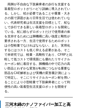
　両脚が不自由な下肢麻痺者の歩行を支援する
装着型ロボットがリハビリ訓練に導入されてい
る。しかし、杖が必要であることや重量・大き
さの面で課題があり日常生活では使われていな
い。代表研究者は生活支援を目標として、杖な
しで歩行できる新しい装着型ロボットを開発し
ている。杖に頼らずロボットだけで使用者の体
を支持するためには脚機構に高い強度と剛性が
要求される一方、生活で使用するためロボット
は小型軽量でなければならない。また、実用化
するにはコストも低く抑える必要がある。そこ
で本研究では、軽量・高剛性であり、CFRPと比
較して低コストで環境面にも優れたリサイクル
カーボン材に着目する。脚機構の中で応力の高
い部品とわずかな変形が転倒につながる重要な
部品をCAE解析および実機の変形量計測によっ
て特定し、そこにリサイクルカーボン材を用い
ることにより小型軽量で下肢麻痺者にとって利
便性の高い装着型生活支援ロボットを開発す
る。
三河木綿のナノファイバー加工と高