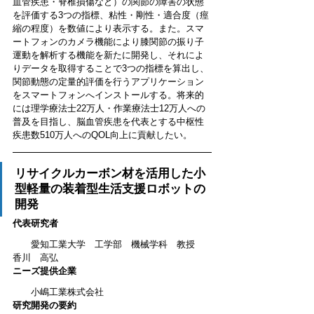
血管疾患・脊椎損傷など）の関節の障害の状態
を評価する3つの指標、粘性・剛性・適合度（痙
縮の程度）を数値により表示する。また。スマ
ートフォンのカメラ機能により膝関節の振り子
運動を解析する機能を新たに開発し、それによ
りデータを取得することで3つの指標を算出し、
関節動態の定量的評価を行うアプリ
ケーション
をスマートフォンへインストールする。将来的
には理学療法士22万人・作業療法士12万人への
普及を目指し、脳血管疾患を代表とする中枢性
疾患数510万人へのQOL向上に貢献したい。
リサイクルカーボン材を活用した小
型軽量の装着型生活支援ロボットの
開発
代表研究者
　　愛知工業大学　工学部
　機械学科　教授　
香川　高弘
ニーズ提供企業
　　小嶋工業株式会社
研究開発の要約