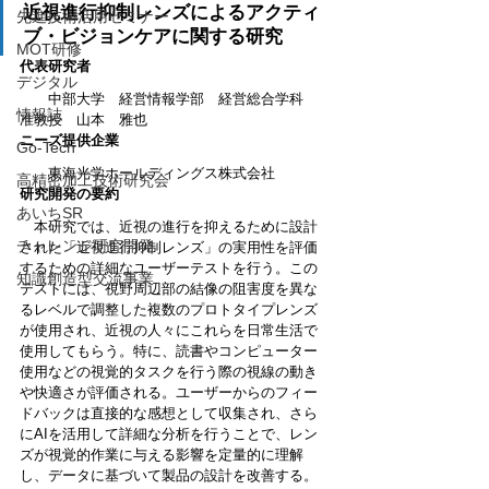
近視進行抑制レンズによるアクティ
先進技術活用セミナー
ブ・ビジョンケアに関する研究
MOT研修
代表研究者
デジタル
　　中部大学　経営情報学部　経営総合学科　
情報誌
准教授　山本　雅也
ニーズ提供企業
Go-Tech
　　東海
光学ホールディングス株
式会社
高精密加工技術研究会
研究開発の要約
あいちSR
本研究では、近視の進行を抑えるために設計
チャレンジ研究開発
された「近視進行抑制レンズ」の実用性を評価
するための詳細なユーザーテストを行う。この
知識創造型交流事業
テストには、視野周辺部の結像の阻害度を異な
るレベルで調整した複数のプロトタイプレンズ
が使用され、近視の人々にこれらを日常生活で
使用してもらう。特に、読書やコンピューター
使用などの視覚的タスクを行う際の視線の動き
や快適さが評価される。ユーザーからのフィー
ドバックは直接的な感想として収集され、さら
にAIを活用して詳細な分析を行うことで、レン
ズが視覚的作業に与える影響を定量的に理解
し、データに基づいて製品の設計を改善する。