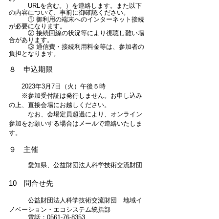
　　　URLを含む。）を連絡します。また以下
の内容について、事前に御確認ください。
　　　① 御利用の端末へのインターネット接続
が必要になります。
　　　② 接続回線の状況等により視聴し難い場
合があります。
　　　③ 通信費・接続利用料金等は、参加者の
負担となります。 
８　申込期限
　　2023年3月7日（火）午後５時
　　※参加受付証は発行しません。お申し込み
の上、直接会場にお越しください。
　　　なお、会場定員超過により、オンライン
参加をお願いする場合はメールで連絡いたしま
す。　
９　主催　
　　　愛知県、公益財団法人科学技術交流財団
10　問合せ先
　　　公益財団法人科学技術交流財団　地域イ
ノベーション・エコシステム統括部
　　　電話：0561-76-8353