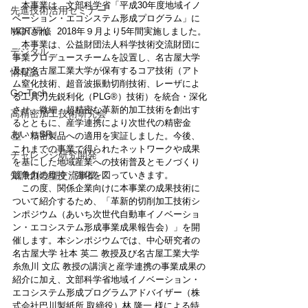
　本事業は、⽂部科学省「平成30年度地域イノ
先進技術活用セミナー
ベーション・エコシステム形成プログラム」に
MOT研修
採択され、2018年９月より5年間実施しました。
　本事業は、公益財団法人科学技術交流財団に
デジタル
事業プロデュースチームを設置し、名古屋大学
及び名古屋工業大学が保有するコア技術（アト
情報誌
ム窒化技術、超音波振動切削技術、レーザによ
Go-Tech
る工具刃先鋭利化（PLG®）技術）を統合・深化
させ、微細・超精密な革新的加工技術を創出す
高精密加工技術研究会
るとともに、産学連携により次世代の精密金
あいちSR
型・精密製品への適用を実証しました。
今後、
これまでの事業で得られたネットワークや成果
チャレンジ研究開発
を基にした地域産業への技術普及とモノづくり
知識創造型交流事業
競争力の維持・強化を図っていきます。
　この度、関係企業向けに本事業の成果技術に
ついて紹介するため、「革新的切削加工技術シ
ンポジウム（あいち次世代自動車イノベーショ
ン・エコシステム形成事業成果報告会）」を開
催します。本シンポジウムでは、中心研究者の
名古屋大学 社本 英二 教授及び名古屋工業大学 
糸魚川 文広 教授の講演
と産学連携の事業成果の
紹介に加え、文部科学省
地域イノベーション・
エコシステム形成プログラム
アドバイザー（株
式会社巴川製紙所 取締役）林 隆一 様による特