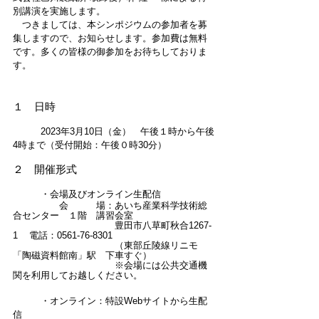
別講演を実施します。
　つきましては、本シンポジウムの参加者を募
集しますので、お知らせします。参加費は無料
です。多くの皆様の御参加をお待ちしておりま
す。
１　日時　
　　　2023年3月10日（金）　午後１時から午後
4時まで（受付開始：午後０時30分）
２　開催形式　
　　　・会場及びオンライン生配信
　　　　　会　　　場：あいち産業科学技術総
合センター　１階　講習会室
　　　　　　　　　　　豊田市八草町秋合1267-
1    電話：0561-76-8301
　　　　　　　　　　　（東部丘陵線リニモ
「陶磁資料館南」駅　下車すぐ）
　　　　　　　　　　　※会場には公共交通機
関を利用してお越しください。
　　　・オンライン：特設Webサイトから生配
信