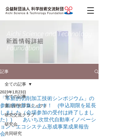
Aichi Science and Technology
​新着情報詳細
Foundation
記事
全ての記事
2023年1月23日
全ての記事
「革新的切削加工技術シンポジウム」の
参加者を募集します！ (申込期限を延長
重点研究プロジェクト
しました（会場参加の受付は終了しまし
研究交流クラブ
た）) あいち次世代自動車イノベーシ
研究会
ョン・エコシステム形成事業成果報告
会
共同研究