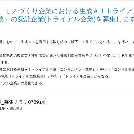
報誌
Go-Tech
高精密加工技術研究会
あいちSR
】モノづくり企業における生成ＡＩトライア
務）の受託企業(トライアル企業)を募集しま
業等において、生成ＡＩを活用する取り組み（以下、トライアルという。）を行い、
、愛知県内の製造業の技術者等が新たな知識創造を進めモノづくり企業における生成
献する。
企業における生成ＡＩトライアル事業（コンサルタント業務）」を行う「コンサル企
ル事業（トライアル実施業務）」を行う「トライアル企業」からなる。
イアル企業」の募集である。
.pdf
_募集チラシ0709
 • 958KB