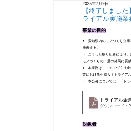
2025年7月9日
MOT研修
デジタル
情
【終了しました
ライアル実施業
知識創造型交流事業
事業の目的
○　愛知県内のモノづくり企
発表する。　
○　こうした取り組みにより
モノづくりの一層の発展に貢
○　本業務は、「モノづくり
業における生成ＡＩトライア
○　本公募については、「トラ
トライアル企業
ダウンロード：PDF
対象者