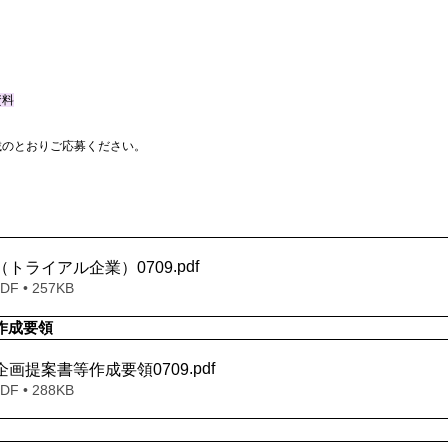
資料
載のとおりご応募ください。
.pdf
集要領（トライアル企業）0709
 • 257KB
作成要領
.pdf
】企画提案書等作成要領0709
 • 288KB