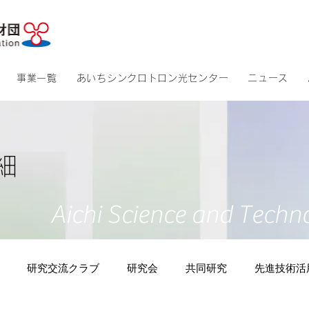
​アクセス
​サイトマッ
事業一覧
あいちシンクロトロン光センター
ニュース
細
Aichi Science and Techn
研究交流クラブ
研究会
共同研究
先進技術活