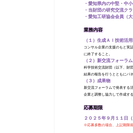
・愛知県内の中堅・中小
・当財団の研究交流クラ
・愛知工研協会会員（大
業務内容
（１）生成ＡＩ技術活用
コンサル企業の支援のもと実証
に終了すること。
（２）新交流フォーラム
科学技術交流財団（以下、財
結果の報告を行うとともにパ
（３）成果物
新交流フォーラムで発表する活
企業と調整し協力して作成す
応募期限
２０２５年９月１１日（
※応募多数の場合、上記期限