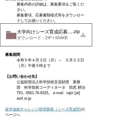
募集内容の詳細は、募集要項をご覧くだ
さい。
募集要項、応募書類様式等をダウンロー
ドしてお使いください。
.zip
大学向けシーズ育成応募書類（一式）
ダウンロード：ZIP • 504KB
募集期間
令和５年４月３日（月）～　５月２２日
（月）午後５時まで
【お問い合わせ先】
公益財団法人科学技術交流財団　業務
部　科学技術コーディネータ　田尻 耕治
TEL: 0561-76-8325,   e-mail:  tajiri [at] 
astf.or.jp
産学協創チャレンジ研究開発（シーズ育成型)
の
ページへ