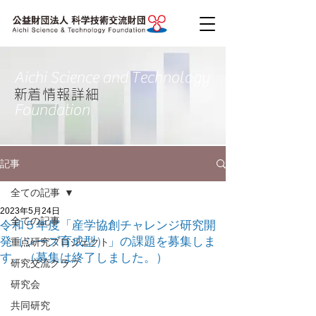
Aichi Science and Technology
​新着情報詳細
Foundation
記事
全ての記事
2023年5月24日
全ての記事
令和５年度「産学協創チャレンジ研究開
発（シーズ育成型）」の課題を募集しま
重点研究プロジェクト
す。（募集は終了しました。）
研究交流クラブ
研究会
共同研究