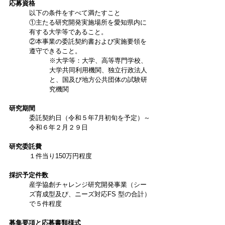
応募資格
以下の条件をすべて満たすこと
①主たる研究開発実施場所を愛知県内に
有する大学等であること。
②本事業の委託契約書および実施要領を
遵守できること。
※大学等：大学、高等専門学校、
大学共同利用機関、独立行政法人
と、国及び地方公共団体の試験研
究機関
研究期間
委託契約日（令和５年7月初旬を予定）～
令和６年２月２９日
研究委託費
１件当り150万円程度
採択予定件数
産学協創チャレンジ研究開発事業（シー
ズ育成型及び、ニーズ対応FS 型の合計）
で５件程度
募集要項と応募書類様式