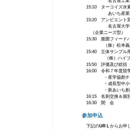
　　　　　　名古屋工業
　15:10　ターコイ
　　　　　　あいち産業
　15:20　アンビエ
　　　　　　名古屋大学
　　（企業ニーズ型）
　15:30　腹囲フィー
　　　　　（株）松本義
　15:40　立体サンプ
　　　　　 （株）ハイブ
　15:50　評価及び総
　16:00　令和７年度
　　　　　・産学協創チャ
　　　　　・成長型中小企
　　　　　・新あいち創
　16:15　名刺交換＆個
　16:30　閉　会
参加申込
　下記の
URＬ
からお申