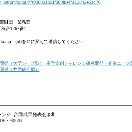
ct.jp/front/output/7f000001391f989fbef7a12842e51c76
公益財団法人科学技術交流財団　業務部	
〒470-0356 豊田市八草町秋合1267番1	　
)astf.or.jp　(at)を＠に変えて送信してください
開発（大学シーズ型）
産学協創チャレンジ研究開発（企業ニーズ
開発
（共同研究型）
.pdf
レンジ_合同成果発表会
 • 983KB