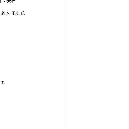
イン発表
鈴木 正史 氏
）
0）