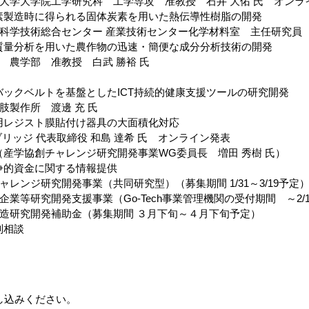
大学大学院工学研究科　工学専攻　准教授　石井 大佑 氏　オンラ
ズ水素製造時に得られる固体炭素を用いた熱伝導性樹脂の開発
科学技術総合センター 産業技術センター化学材料室　主任研究員　
ント質量分析を用いた農作物の迅速・簡便な成分分析技術の開発
　農学部　准教授　白武 勝裕 氏
ドバックベルトを基盤としたICT持続的健康支援ツールの研究開発
肢製作所　渡邊 充 氏
ル用レジスト膜貼付け器具の大面積化対応
リッジ 代表取締役 和島 達希 氏　オンライン発表
括（産学協創チャレンジ研究開発事業WG委員長　増田 秀樹 氏）
競争的資金に関する情報提供
レンジ研究開発事業（共同研究型）（募集期間 1/31～3/19予定
業等研究開発支援事業（Go-Tech事業管理機関の受付期間　～2/1
造研究開発補助金（募集期間 ３月下旬～４月下旬予定）
別相談
し込みください。