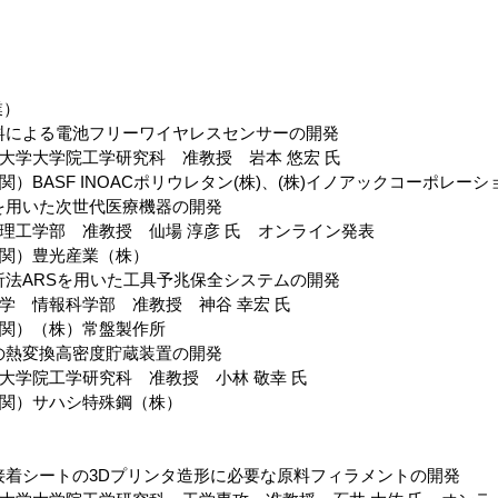
業）
性材料による電池フリーワイヤレスセンサーの開発
大学大学院工学研究科　准教授　岩本 悠宏 氏
）BASF INOACポリウレタン(株)、(株)イノアックコーポレーシ
脂を用いた次世代医療機器の開発
理工学部　准教授　仙場 淳彦 氏　オンライン発表
関）豊光産業（株）
解析法ARSを用いた工具予兆保全システムの開発
学　情報科学部　准教授　神谷 幸宏 氏
関）
（株）常盤製作所
力の熱変換高密度貯蔵装置の開発
大学院工学研究科　准教授　小林 敬幸 氏
関）サハシ特殊鋼（株）
逆接着シートの3Dプリンタ造形に必要な原料フィラメントの開発