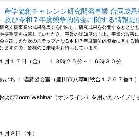
報誌
Go-Tech
高精密加工技術研究会
あいちSR
】産学協創チャレンジ研究開発事業 合同成果
）及び令和７年度競争的資金に関する情報提
研究支援事業の成果発表会を開催し、研究成果を公開するととと
や要望等も披露していただき、事業の認知度の向上、事業の改善
会を踏まえた次のステップとなる令和７年度競争的資金に関する
けますので、皆様のご来場をお待ちしています。
１月１７日（金）　１３時２５分～１６時３０分
あいち １階講習会室（豊田市八草町秋合１２６７番１
よびZoom Webinar（オンライン）を用いたハイブ
１月８日（水）