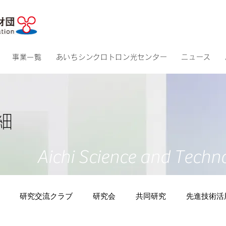
​アクセス
​サイトマッ
事業一覧
あいちシンクロトロン光センター
ニュース
細
Aichi Science and Techn
研究交流クラブ
研究会
共同研究
先進技術活