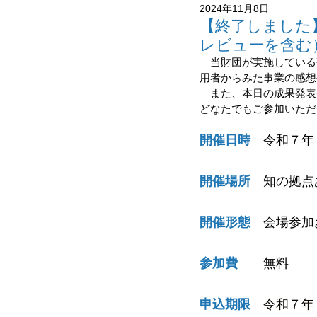
2024年11月8日
MOT研修
デジタル
情
【終了しました
レビューを含む
　当財団が実施している
知識創造型交流事業
用者からみた事業の感想
　また、本日の成果発表
どなたでもご参加いただ
開催日時
　令和７年
開催場所
　知の拠点
開催形態
　会場参加お
参加費
　　無料
申込期限　
令和７年